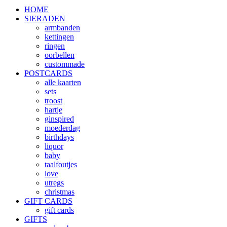
HOME
SIERADEN
armbanden
kettingen
ringen
oorbellen
custommade
POSTCARDS
alle kaarten
sets
troost
hartje
ginspired
moederdag
birthdays
liquor
baby
taalfoutjes
love
utregs
christmas
GIFT CARDS
gift cards
GIFTS