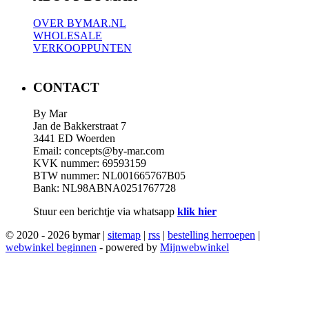
OVER BYMAR.NL
WHOLESALE
VERKOOPPUNTEN
CONTACT
By Mar
Jan de Bakkerstraat 7
3441 ED Woerden
Email: concepts@by-mar.com
KVK nummer: 69593159
BTW nummer: NL001665767B05
Bank: NL98ABNA0251767728
Stuur een berichtje via whatsapp
klik hier
© 2020 - 2026 bymar |
sitemap
|
rss
|
bestelling herroepen
|
webwinkel beginnen
- powered by
Mijnwebwinkel