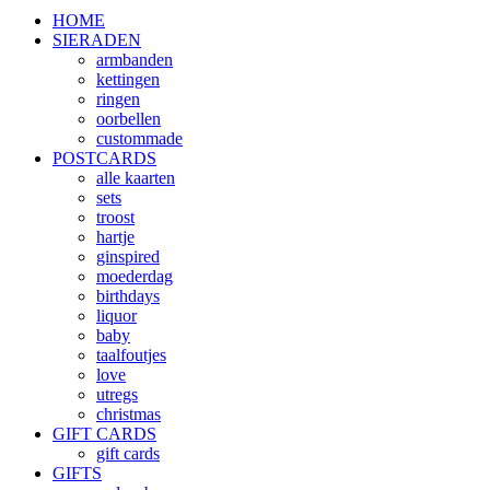
HOME
SIERADEN
armbanden
kettingen
ringen
oorbellen
custommade
POSTCARDS
alle kaarten
sets
troost
hartje
ginspired
moederdag
birthdays
liquor
baby
taalfoutjes
love
utregs
christmas
GIFT CARDS
gift cards
GIFTS