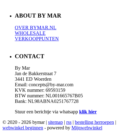
ABOUT BY MAR
OVER BYMAR.NL
WHOLESALE
VERKOOPPUNTEN
CONTACT
By Mar
Jan de Bakkerstraat 7
3441 ED Woerden
Email: concepts@by-mar.com
KVK nummer: 69593159
BTW nummer: NL001665767B05
Bank: NL98ABNA0251767728
Stuur een berichtje via whatsapp
klik hier
© 2020 - 2026 bymar |
sitemap
|
rss
|
bestelling herroepen
|
webwinkel beginnen
- powered by
Mijnwebwinkel