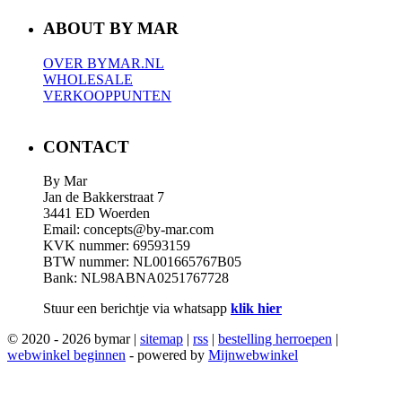
ABOUT BY MAR
OVER BYMAR.NL
WHOLESALE
VERKOOPPUNTEN
CONTACT
By Mar
Jan de Bakkerstraat 7
3441 ED Woerden
Email: concepts@by-mar.com
KVK nummer: 69593159
BTW nummer: NL001665767B05
Bank: NL98ABNA0251767728
Stuur een berichtje via whatsapp
klik hier
© 2020 - 2026 bymar |
sitemap
|
rss
|
bestelling herroepen
|
webwinkel beginnen
- powered by
Mijnwebwinkel