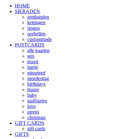
HOME
SIERADEN
armbanden
kettingen
ringen
oorbellen
custommade
POSTCARDS
alle kaarten
sets
troost
hartje
ginspired
moederdag
birthdays
liquor
baby
taalfoutjes
love
utregs
christmas
GIFT CARDS
gift cards
GIFTS