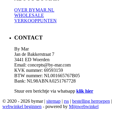
OVER BYMAR.NL
WHOLESALE
VERKOOPPUNTEN
CONTACT
By Mar
Jan de Bakkerstraat 7
3441 ED Woerden
Email: concepts@by-mar.com
KVK nummer: 69593159
BTW nummer: NL001665767B05
Bank: NL98ABNA0251767728
Stuur een berichtje via whatsapp
klik hier
© 2020 - 2026 bymar |
sitemap
|
rss
|
bestelling herroepen
|
webwinkel beginnen
- powered by
Mijnwebwinkel