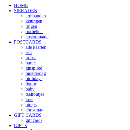
HOME
SIERADEN
armbanden
kettingen
ringen
oorbellen
custommade
POSTCARDS
alle kaarten
sets
troost
hartje
ginspired
moederdag
birthdays
liquor
baby
taalfoutjes
love
utregs
christmas
GIFT CARDS
gift cards
GIFTS