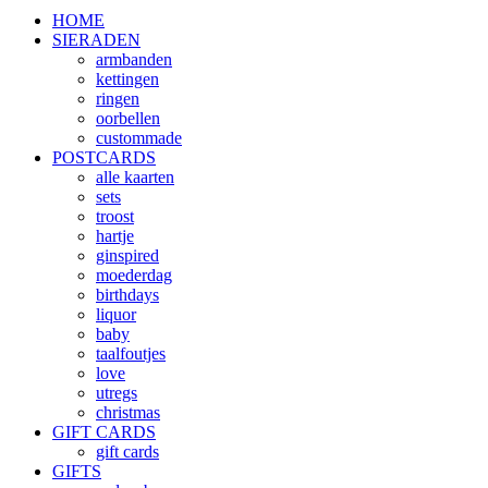
HOME
SIERADEN
armbanden
kettingen
ringen
oorbellen
custommade
POSTCARDS
alle kaarten
sets
troost
hartje
ginspired
moederdag
birthdays
liquor
baby
taalfoutjes
love
utregs
christmas
GIFT CARDS
gift cards
GIFTS