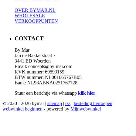
OVER BYMAR.NL
WHOLESALE
VERKOOPPUNTEN
CONTACT
By Mar
Jan de Bakkerstraat 7
3441 ED Woerden
Email: concepts@by-mar.com
KVK nummer: 69593159
BTW nummer: NL001665767B05
Bank: NL98ABNA0251767728
Stuur een berichtje via whatsapp
klik hier
© 2020 - 2026 bymar |
sitemap
|
rss
|
bestelling herroepen
|
webwinkel beginnen
- powered by
Mijnwebwinkel