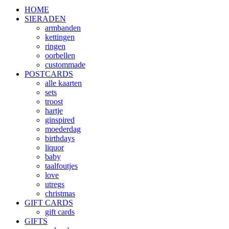
HOME
SIERADEN
armbanden
kettingen
ringen
oorbellen
custommade
POSTCARDS
alle kaarten
sets
troost
hartje
ginspired
moederdag
birthdays
liquor
baby
taalfoutjes
love
utregs
christmas
GIFT CARDS
gift cards
GIFTS