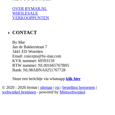
OVER BYMAR.NL
WHOLESALE
VERKOOPPUNTEN
CONTACT
By Mar
Jan de Bakkerstraat 7
3441 ED Woerden
Email: concepts@by-mar.com
KVK nummer: 69593159
BTW nummer: NL001665767B05
Bank: NL98ABNA0251767728
Stuur een berichtje via whatsapp
klik hier
© 2020 - 2026 bymar |
sitemap
|
rss
|
bestelling herroepen
|
webwinkel beginnen
- powered by
Mijnwebwinkel